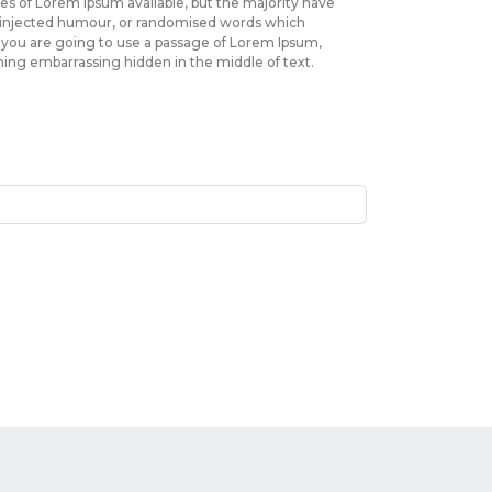
es of Lorem Ipsum available, but the majority have
by injected humour, or randomised words which
 If you are going to use a passage of Lorem Ipsum,
hing embarrassing hidden in the middle of text.