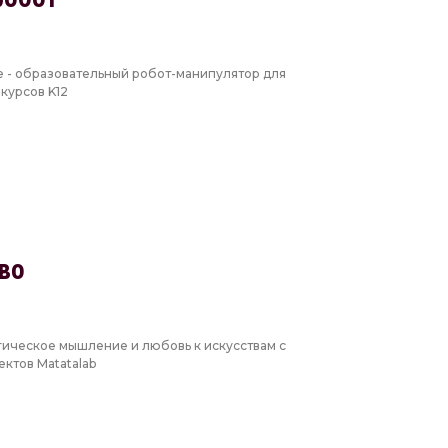
e - образовательный робот-манипулятор для
курсов K12
во
гическое мышление и любовь к искусствам с
ктов Matatalab