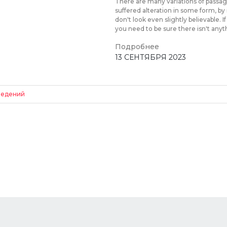
There are many variations of passag
suffered alteration in some form, 
don't look even slightly believable.
you need to be sure there isn't anyt
Подробнее
13 СЕНТЯБРЯ 2023
ведений