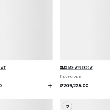
0WT
SMX MX-WPL3800W
Проекторы
0
₽
209,225
.00