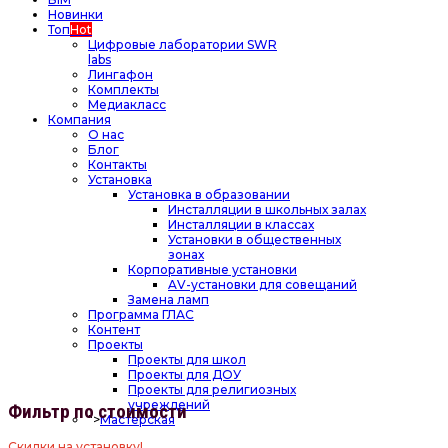
Новинки
Топ
Hot
Цифровые лаборатории SWR
labs
Лингафон
Комплекты
Медиакласс
Компания
О нас
Блог
Контакты
Установка
Установка в образовании
Инсталляции в школьных залах
Инсталляции в классах
Установки в общественных
зонах
Корпоративные установки
AV-установки для совещаний
Замена ламп
Программа ГЛАС
Контент
Проекты
Проекты для школ
Проекты для ДОУ
Проекты для религиозных
учреждений
Фильтр по стоимости
">
Мастерская
Скидки на установку!