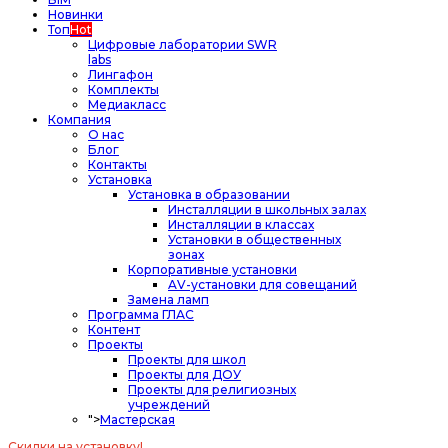
Новинки
Топ
Hot
Цифровые лаборатории SWR
labs
Лингафон
Комплекты
Медиакласс
Компания
О нас
Блог
Контакты
Установка
Установка в образовании
Инсталляции в школьных залах
Инсталляции в классах
Установки в общественных
зонах
Корпоративные установки
AV-установки для совещаний
Замена ламп
Программа ГЛАС
Контент
Проекты
Проекты для школ
Проекты для ДОУ
Проекты для религиозных
учреждений
">
Мастерская
Скидки на установку!