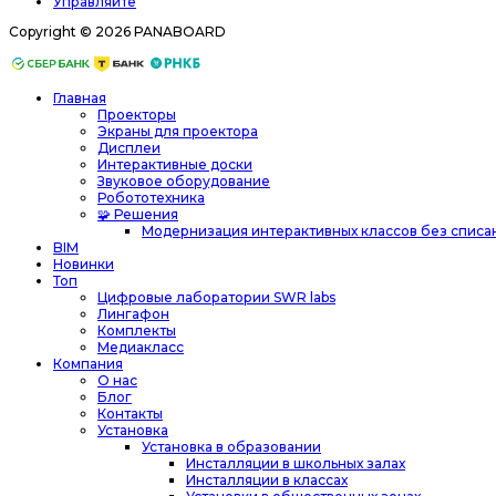
Управляйте
Copyright © 2026 PANABOARD
Главная
Проекторы
Экраны для проектора
Дисплеи
Интерактивные доски
Звуковое оборудование
Робототехника
🧩 Решения
Модернизация интерактивных классов без списа
BIM
Новинки
Топ
Цифровые лаборатории SWR labs
Лингафон
Комплекты
Медиакласс
Компания
О нас
Блог
Контакты
Установка
Установка в образовании
Инсталляции в школьных залах
Инсталляции в классах