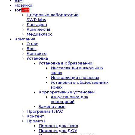
BIM
Новинки
Топ
Hot
Цифровые лаборатории
SWR labs
Лингафон
Комплекты
Медиакласс
Компания
О нас
Блог
Контакты
Установка
Установка в образовании
Инсталляции в школьных
залах
Инсталляции в классах
Установки в общественных
зонах
Корпоративные установки
AV-установки для
совещаний
Замена ламп
Программа ГЛАС
Контент
Проекты
Проекты для школ
Проекты для ДОУ