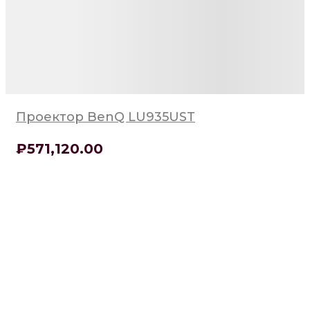
Проектор BenQ LU935UST
₽
571,120
.00
Ламповый УКФ
Проектор
248264₽