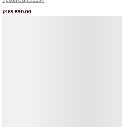
Epson CB-L200SX
165,890
.00
₽
Детали