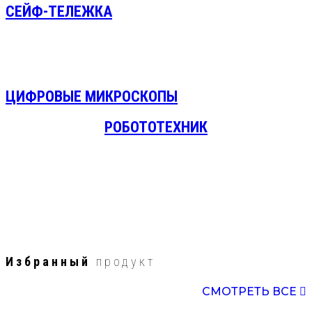
СЕЙФ-ТЕЛЕЖКА
для хранения и зарядки ноутбуков и планшетов.
встроенная система распределения питания гарантирует
стабильную зарядку всех устройств.
ЦИФРОВЫЕ МИКРОСКОПЫ
РОБОТОТЕХНИК
Избранный
продукт
СМОТРЕТЬ ВСЕ