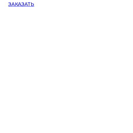
ЗАКАЗАТЬ
Ноутбук
для доски