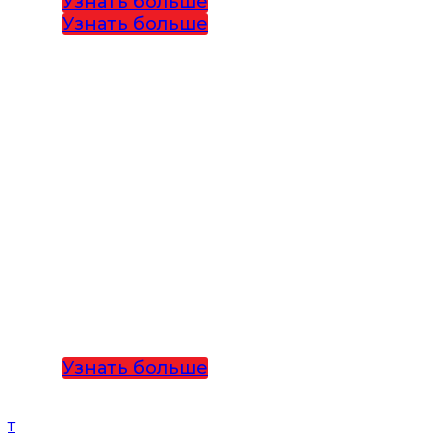
Узнать больше
Узнать больше
ОБРАЗОВАТЕЛЬНЫЕ
ИГРЫ ДЛЯ ДЕТСКОГО
САДА:ДВИЖЕНИЕ,
ЭМОЦИИ И РАЗВИТИЕ
В ОДНОМ РЕШЕНИИ
Интерактивн
пол PADO
Узнать больше
Т